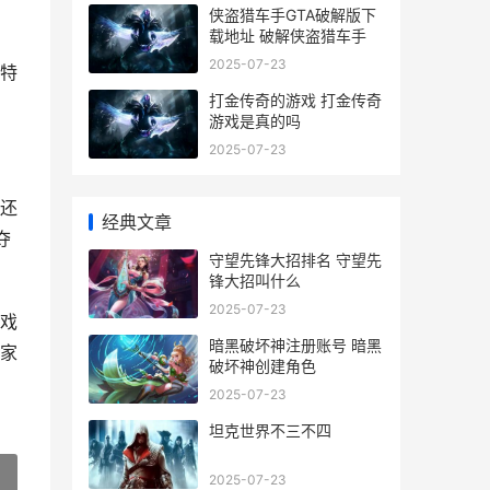
侠盗猎车手GTA破解版下
载地址 破解侠盗猎车手
2025-07-23
特
打金传奇的游戏 打金传奇
游戏是真的吗
2025-07-23
还
经典文章
夺
守望先锋大招排名 守望先
锋大招叫什么
2025-07-23
戏
暗黑破坏神注册账号 暗黑
家
破坏神创建角色
2025-07-23
坦克世界不三不四
2025-07-23