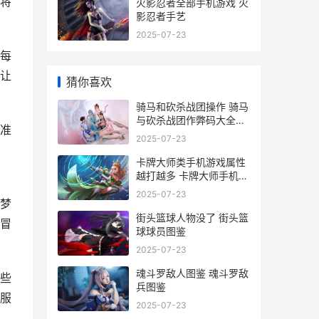
将
火影忍者全部手机游戏 火
影忍者手艺
2025-07-23
每
让
猜你喜欢
骑马和砍杀战团操作 骑马
与砍杀战团作弊码大全全
准
部秘籍一览
2025-07-23
卡牌大师类手机游戏属性
越打越多 卡牌大师手机壁
纸
2025-07-23
梦
街头篮球人物没了 街头篮
冒
球球员图鉴
2025-07-23
魂斗罗敌人图鉴 魂斗罗敌
些
兵图鉴
服
2025-07-23